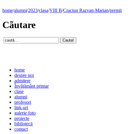
home
/
alumni
/
2023
/
clasa
/
VIII B
/
Craciun Razvan-Marian
/
premii
Cãutare
home
despre noi
admitere
Învăţământ primar
clase
alumni
profesori
link-uri
galerie foto
proiecte
bibliotecă
contact