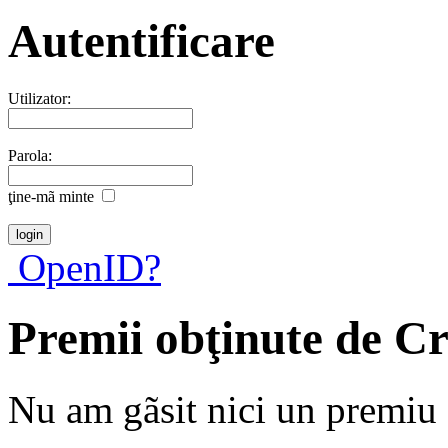
Autentificare
Utilizator:
Parola:
ţine-mã minte
OpenID?
Premii obţinute de 
Nu am gãsit nici un premiu a