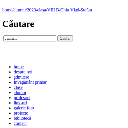
home
/
alumni
/
2023
/
clasa
/
VIII B
/
Chiu Vlad-Stefan
Cãutare
home
despre noi
admitere
Învăţământ primar
clase
alumni
profesori
link-uri
galerie foto
proiecte
bibliotecă
contact