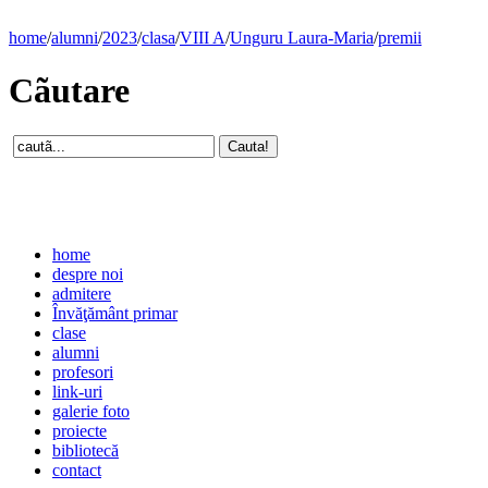
home
/
alumni
/
2023
/
clasa
/
VIII A
/
Unguru Laura-Maria
/
premii
Cãutare
home
despre noi
admitere
Învăţământ primar
clase
alumni
profesori
link-uri
galerie foto
proiecte
bibliotecă
contact