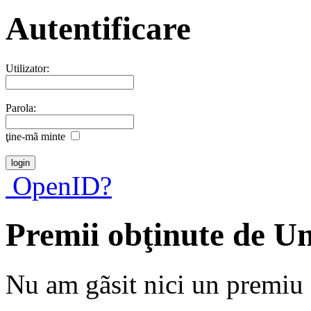
Autentificare
Utilizator:
Parola:
ţine-mã minte
OpenID?
Premii obţinute de 
Nu am gãsit nici un premiu a