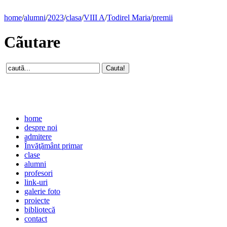
home
/
alumni
/
2023
/
clasa
/
VIII A
/
Todirel Maria
/
premii
Cãutare
home
despre noi
admitere
Învăţământ primar
clase
alumni
profesori
link-uri
galerie foto
proiecte
bibliotecă
contact