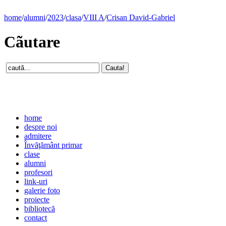
home
/
alumni
/
2023
/
clasa
/
VIII A
/
Crisan David-Gabriel
Cãutare
home
despre noi
admitere
Învăţământ primar
clase
alumni
profesori
link-uri
galerie foto
proiecte
bibliotecă
contact