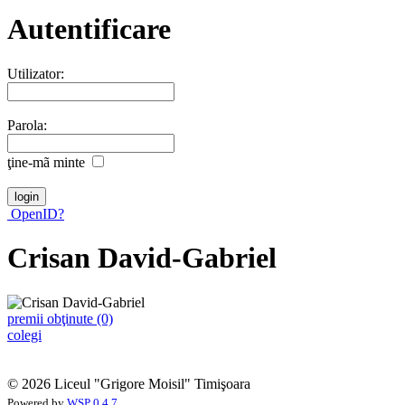
Autentificare
Utilizator:
Parola:
ţine-mã minte
OpenID?
Crisan David-Gabriel
premii obţinute (0)
colegi
© 2026 Liceul "Grigore Moisil" Timişoara
Powered by
WSP 0.4.7