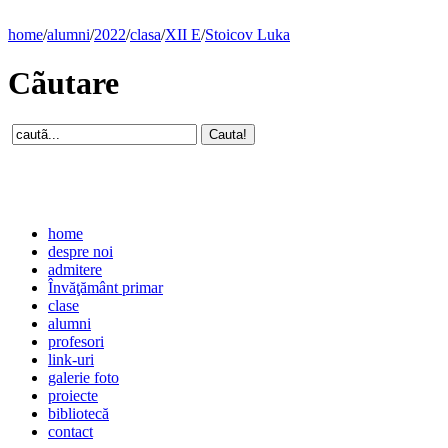
home
/
alumni
/
2022
/
clasa
/
XII E
/
Stoicov Luka
Cãutare
home
despre noi
admitere
Învăţământ primar
clase
alumni
profesori
link-uri
galerie foto
proiecte
bibliotecă
contact