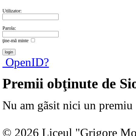
Utilizator:
Parola:
ţine-mã minte
OpenID?
Premii obţinute de Si
Nu am gãsit nici un premiu a
© 2026 Liceul "Grigore Moi