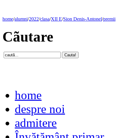
home
/
alumni
/
2022
/
clasa
/
XII E
/
Sion Denis-Antonel
/
premii
Cãutare
home
despre noi
admitere
Învăţământ primar