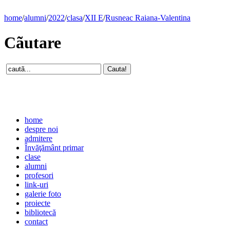
home
/
alumni
/
2022
/
clasa
/
XII E
/
Rusneac Raiana-Valentina
Cãutare
home
despre noi
admitere
Învăţământ primar
clase
alumni
profesori
link-uri
galerie foto
proiecte
bibliotecă
contact