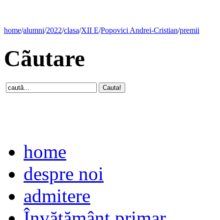
home
/
alumni
/
2022
/
clasa
/
XII E
/
Popovici Andrei-Cristian
/
premii
Cãutare
home
despre noi
admitere
Învăţământ primar