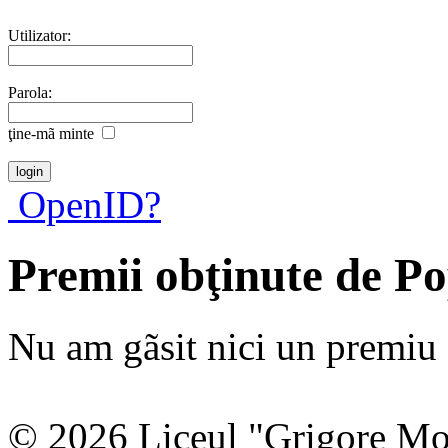
Utilizator:
Parola:
ţine-mã minte
OpenID?
Premii obţinute de Po
Nu am gãsit nici un premiu a
© 2026 Liceul "Grigore Moi