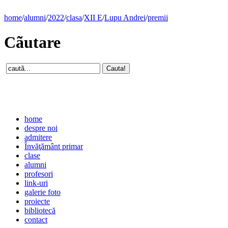
home
/
alumni
/
2022
/
clasa
/
XII E
/
Lupu Andrei
/
premii
Cãutare
home
despre noi
admitere
Învăţământ primar
clase
alumni
profesori
link-uri
galerie foto
proiecte
bibliotecă
contact