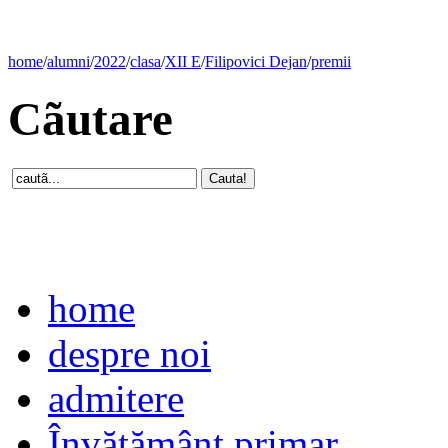
home
/
alumni
/
2022
/
clasa
/
XII E
/
Filipovici Dejan
/
premii
Cãutare
home
despre noi
admitere
Învăţământ primar