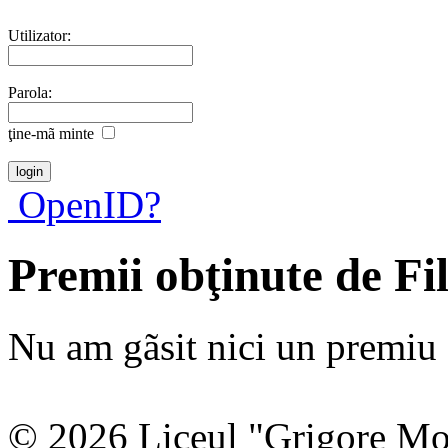
Utilizator:
Parola:
ţine-mã minte
OpenID?
Premii obţinute de Fi
Nu am gãsit nici un premiu a
© 2026 Liceul "Grigore Moi