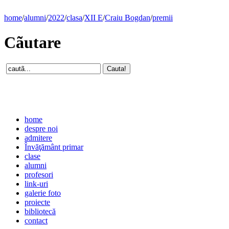
home
/
alumni
/
2022
/
clasa
/
XII E
/
Craiu Bogdan
/
premii
Cãutare
home
despre noi
admitere
Învăţământ primar
clase
alumni
profesori
link-uri
galerie foto
proiecte
bibliotecă
contact