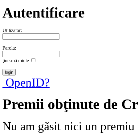
Autentificare
Utilizator:
Parola:
ţine-mã minte
OpenID?
Premii obţinute de C
Nu am gãsit nici un premiu a