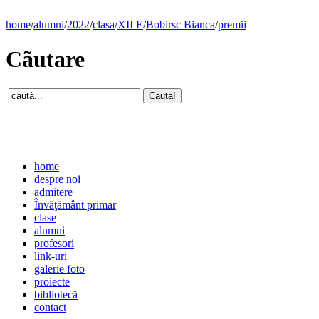
home
/
alumni
/
2022
/
clasa
/
XII E
/
Bobirsc Bianca
/
premii
Cãutare
home
despre noi
admitere
Învăţământ primar
clase
alumni
profesori
link-uri
galerie foto
proiecte
bibliotecă
contact