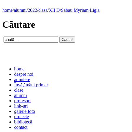
home
/
alumni
/
2022
/
clasa
/
XII D
/
Sabau Myriam-Ligia
Cãutare
home
despre noi
admitere
Învăţământ primar
clase
alumni
profesori
link-uri
galerie foto
proiecte
bibliotecă
contact