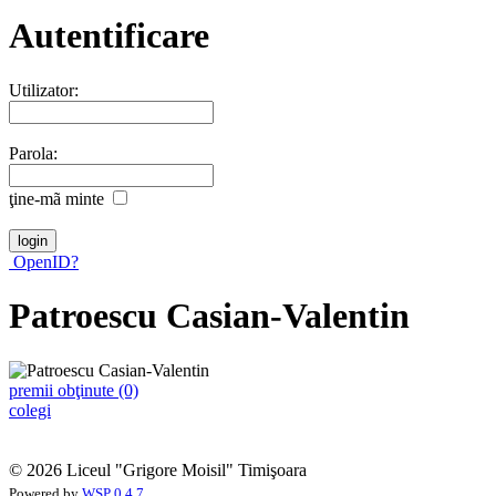
Autentificare
Utilizator:
Parola:
ţine-mã minte
OpenID?
Patroescu Casian-Valentin
premii obţinute (0)
colegi
© 2026 Liceul "Grigore Moisil" Timişoara
Powered by
WSP 0.4.7