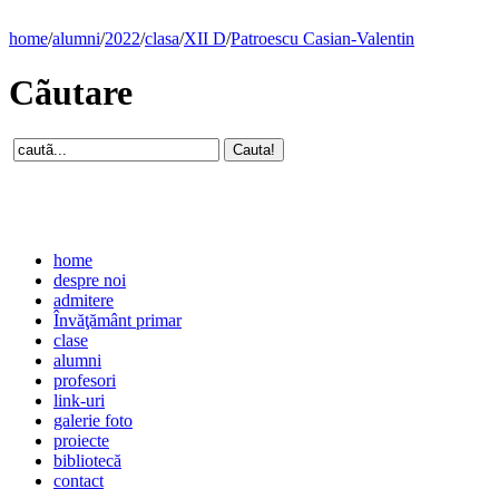
home
/
alumni
/
2022
/
clasa
/
XII D
/
Patroescu Casian-Valentin
Cãutare
home
despre noi
admitere
Învăţământ primar
clase
alumni
profesori
link-uri
galerie foto
proiecte
bibliotecă
contact