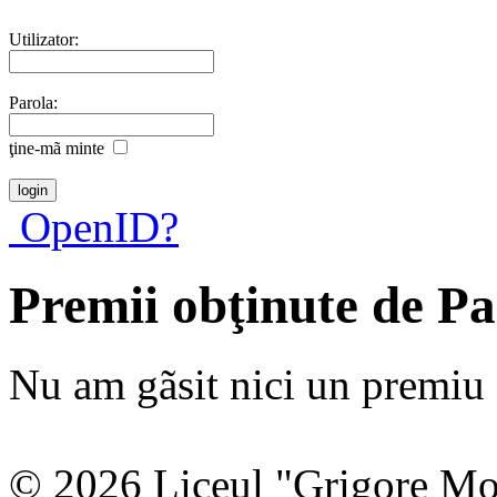
Utilizator:
Parola:
ţine-mã minte
OpenID?
Premii obţinute de Pa
Nu am gãsit nici un premiu a
© 2026 Liceul "Grigore Moi