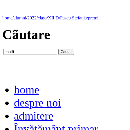
home
/
alumni
/
2022
/
clasa
/
XII D
/
Pascu Stefania
/
premii
Cãutare
home
despre noi
admitere
Învăţământ primar