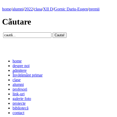
home
/
alumni
/
2022
/
clasa
/
XII D
/
Gornic Dariu-Eugen
/
premii
Cãutare
home
despre noi
admitere
Învăţământ primar
clase
alumni
profesori
link-uri
galerie foto
proiecte
bibliotecă
contact