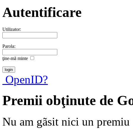
Autentificare
Utilizator:
Parola:
ţine-mã minte
OpenID?
Premii obţinute de G
Nu am gãsit nici un premiu a