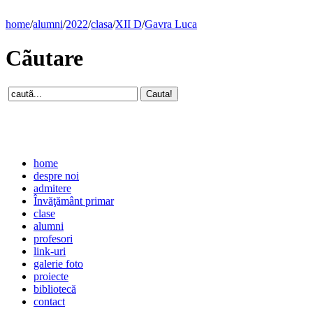
home
/
alumni
/
2022
/
clasa
/
XII D
/
Gavra Luca
Cãutare
home
despre noi
admitere
Învăţământ primar
clase
alumni
profesori
link-uri
galerie foto
proiecte
bibliotecă
contact