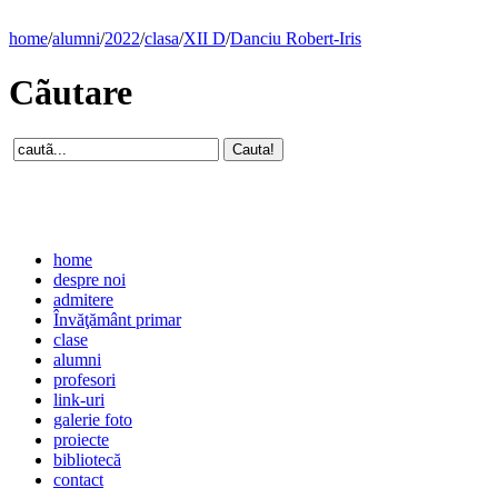
home
/
alumni
/
2022
/
clasa
/
XII D
/
Danciu Robert-Iris
Cãutare
home
despre noi
admitere
Învăţământ primar
clase
alumni
profesori
link-uri
galerie foto
proiecte
bibliotecă
contact