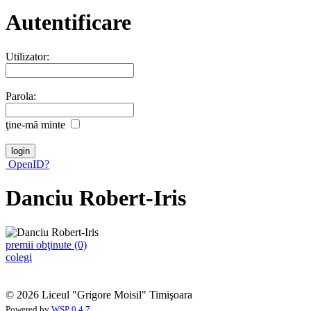
Autentificare
Utilizator:
Parola:
ţine-mã minte
OpenID?
Danciu Robert-Iris
premii obţinute (0)
colegi
© 2026 Liceul "Grigore Moisil" Timişoara
Powered by
WSP 0.4.7