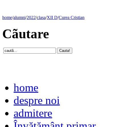
home
/
alumni
/
2022
/
clasa
/
XII D
/
Curea Cristian
Cãutare
home
despre noi
admitere
Învăţământ primar