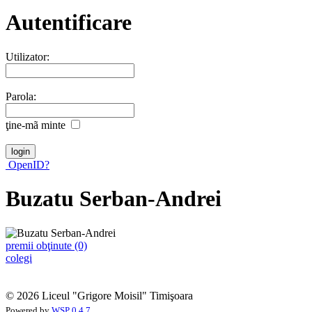
Autentificare
Utilizator:
Parola:
ţine-mã minte
OpenID?
Buzatu Serban-Andrei
premii obţinute (0)
colegi
© 2026 Liceul "Grigore Moisil" Timişoara
Powered by
WSP 0.4.7