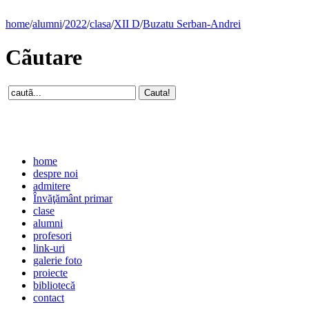
home
/
alumni
/
2022
/
clasa
/
XII D
/
Buzatu Serban-Andrei
Cãutare
home
despre noi
admitere
Învăţământ primar
clase
alumni
profesori
link-uri
galerie foto
proiecte
bibliotecă
contact