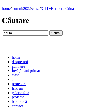
home
/
alumni
/
2022
/
clasa
/
XII D
/
Barbieru Crina
Cãutare
home
despre noi
admitere
Învăţământ primar
clase
alumni
profesori
link-uri
galerie foto
proiecte
bibliotecă
contact