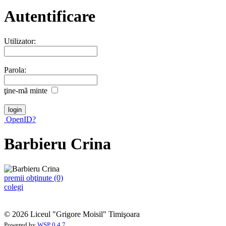
Autentificare
Utilizator:
Parola:
ţine-mã minte
OpenID?
Barbieru Crina
premii obţinute (0)
colegi
© 2026 Liceul "Grigore Moisil" Timişoara
Powered by
WSP 0.4.7