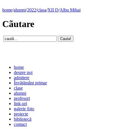
home
/
alumni
/
2022
/
clasa
/
XII D
/
Albu Mihai
Cãutare
home
despre noi
admitere
Învăţământ primar
clase
alumni
profesori
link-uri
galerie foto
proiecte
bibliotecă
contact