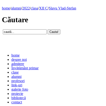
home
/
alumni
/
2022
/
clasa
/
XII C
/
Slavu Vlad-Stefan
Cãutare
home
despre noi
admitere
Învăţământ primar
clase
alumni
profesori
link-uri
galerie foto
proiecte
bibliotecă
contact