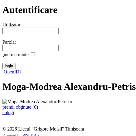
Autentificare
Utilizator:
Parola:
ţine-mã minte
OpenID?
Moga-Modrea Alexandru-Petris
premii obţinute (0)
colegi
© 2026 Liceul "Grigore Moisil" Timişoara
Powered by
WSP 0.4.7