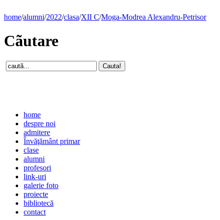
home
/
alumni
/
2022
/
clasa
/
XII C
/
Moga-Modrea Alexandru-Petrisor
Cãutare
home
despre noi
admitere
Învăţământ primar
clase
alumni
profesori
link-uri
galerie foto
proiecte
bibliotecă
contact