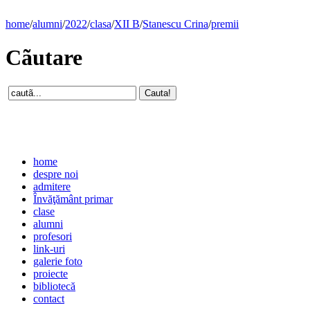
home
/
alumni
/
2022
/
clasa
/
XII B
/
Stanescu Crina
/
premii
Cãutare
home
despre noi
admitere
Învăţământ primar
clase
alumni
profesori
link-uri
galerie foto
proiecte
bibliotecă
contact