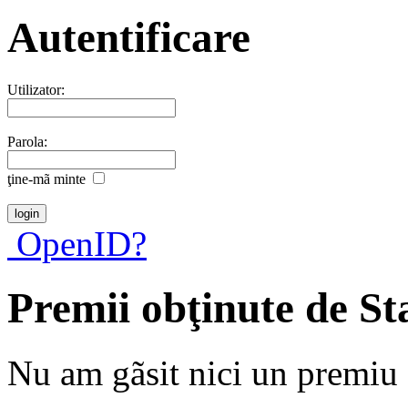
Autentificare
Utilizator:
Parola:
ţine-mã minte
OpenID?
Premii obţinute de S
Nu am gãsit nici un premiu a