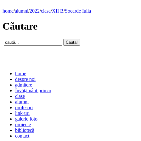
home
/
alumni
/
2022
/
clasa
/
XII B
/
Socarde Iulia
Cãutare
home
despre noi
admitere
Învăţământ primar
clase
alumni
profesori
link-uri
galerie foto
proiecte
bibliotecă
contact