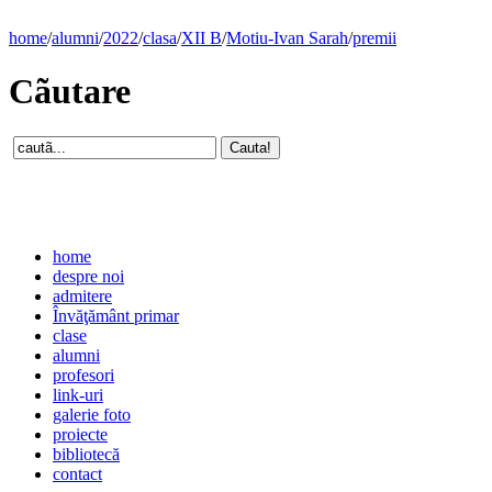
home
/
alumni
/
2022
/
clasa
/
XII B
/
Motiu-Ivan Sarah
/
premii
Cãutare
home
despre noi
admitere
Învăţământ primar
clase
alumni
profesori
link-uri
galerie foto
proiecte
bibliotecă
contact