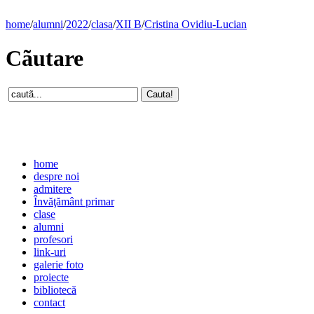
home
/
alumni
/
2022
/
clasa
/
XII B
/
Cristina Ovidiu-Lucian
Cãutare
home
despre noi
admitere
Învăţământ primar
clase
alumni
profesori
link-uri
galerie foto
proiecte
bibliotecă
contact