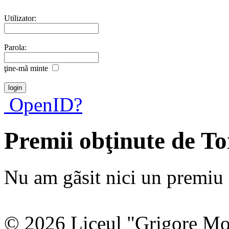
Utilizator:
Parola:
ţine-mã minte
OpenID?
Premii obţinute de To
Nu am gãsit nici un premiu a
© 2026 Liceul "Grigore Moi