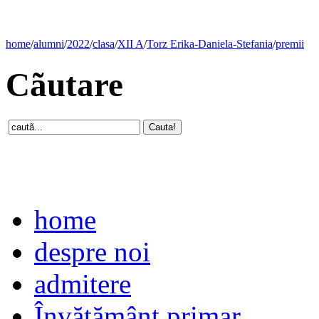
home
/
alumni
/
2022
/
clasa
/
XII A
/
Torz Erika-Daniela-Stefania
/
premii
Cãutare
home
despre noi
admitere
Învăţământ primar