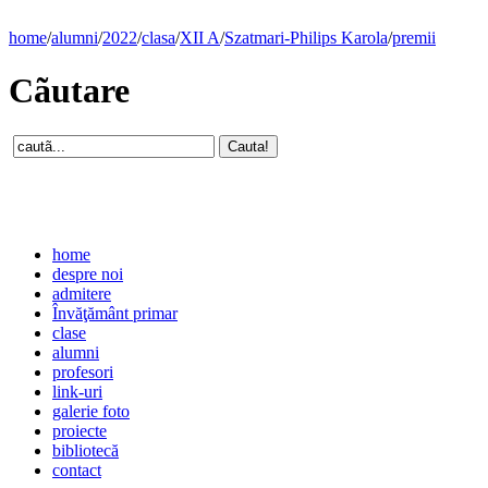
home
/
alumni
/
2022
/
clasa
/
XII A
/
Szatmari-Philips Karola
/
premii
Cãutare
home
despre noi
admitere
Învăţământ primar
clase
alumni
profesori
link-uri
galerie foto
proiecte
bibliotecă
contact