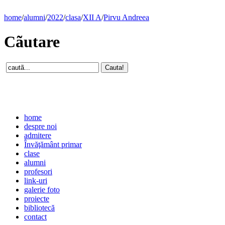
home
/
alumni
/
2022
/
clasa
/
XII A
/
Pirvu Andreea
Cãutare
home
despre noi
admitere
Învăţământ primar
clase
alumni
profesori
link-uri
galerie foto
proiecte
bibliotecă
contact