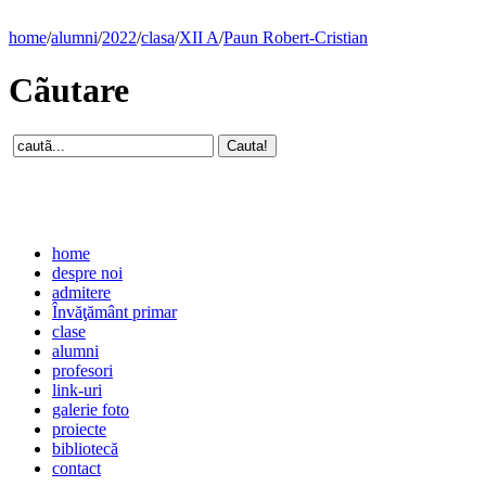
home
/
alumni
/
2022
/
clasa
/
XII A
/
Paun Robert-Cristian
Cãutare
home
despre noi
admitere
Învăţământ primar
clase
alumni
profesori
link-uri
galerie foto
proiecte
bibliotecă
contact