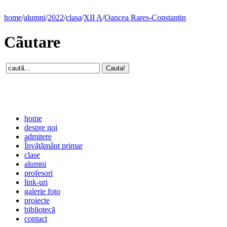
home
/
alumni
/
2022
/
clasa
/
XII A
/
Oancea Rares-Constantin
Cãutare
home
despre noi
admitere
Învăţământ primar
clase
alumni
profesori
link-uri
galerie foto
proiecte
bibliotecă
contact