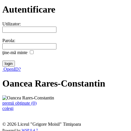
Autentificare
Utilizator:
Parola:
ţine-mã minte
OpenID?
Oancea Rares-Constantin
premii obţinute (0)
colegi
© 2026 Liceul "Grigore Moisil" Timişoara
Powered by
WSP 0.4.7