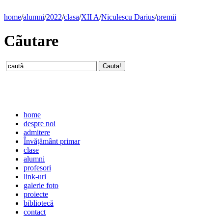
home
/
alumni
/
2022
/
clasa
/
XII A
/
Niculescu Darius
/
premii
Cãutare
home
despre noi
admitere
Învăţământ primar
clase
alumni
profesori
link-uri
galerie foto
proiecte
bibliotecă
contact