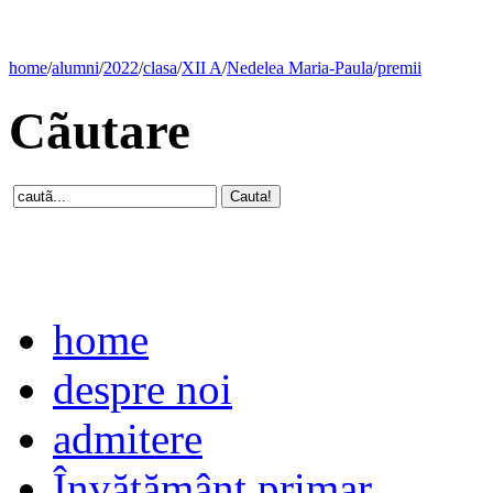
home
/
alumni
/
2022
/
clasa
/
XII A
/
Nedelea Maria-Paula
/
premii
Cãutare
home
despre noi
admitere
Învăţământ primar