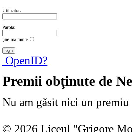
Utilizator:
Parola:
ţine-mã minte
OpenID?
Premii obţinute de N
Nu am gãsit nici un premiu a
© 2026 Liceul "Grigore Moi