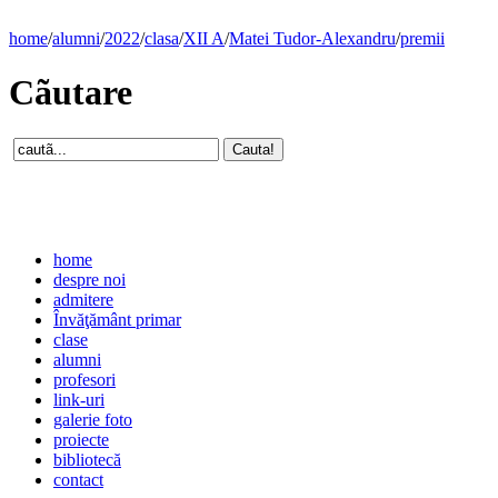
home
/
alumni
/
2022
/
clasa
/
XII A
/
Matei Tudor-Alexandru
/
premii
Cãutare
home
despre noi
admitere
Învăţământ primar
clase
alumni
profesori
link-uri
galerie foto
proiecte
bibliotecă
contact