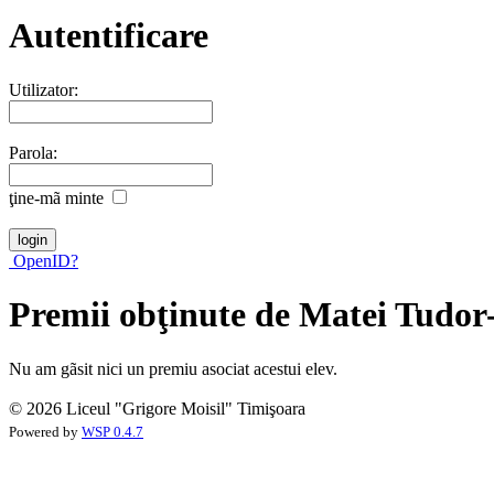
Autentificare
Utilizator:
Parola:
ţine-mã minte
OpenID?
Premii obţinute de Matei Tudo
Nu am gãsit nici un premiu asociat acestui elev.
© 2026 Liceul "Grigore Moisil" Timişoara
Powered by
WSP 0.4.7