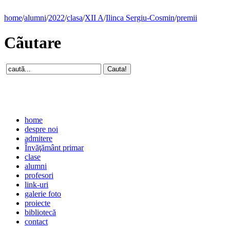
home
/
alumni
/
2022
/
clasa
/
XII A
/
Ilinca Sergiu-Cosmin
/
premii
Cãutare
home
despre noi
admitere
Învăţământ primar
clase
alumni
profesori
link-uri
galerie foto
proiecte
bibliotecă
contact