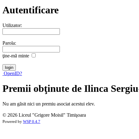
Autentificare
Utilizator:
Parola:
ţine-mã minte
OpenID?
Premii obţinute de Ilinca Serg
Nu am gãsit nici un premiu asociat acestui elev.
© 2026 Liceul "Grigore Moisil" Timişoara
Powered by
WSP 0.4.7