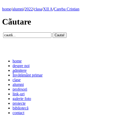
home
/
alumni
/
2022
/
clasa
/
XII A
/
Careba Cristian
Cãutare
home
despre noi
admitere
Învăţământ primar
clase
alumni
profesori
link-uri
galerie foto
proiecte
bibliotecă
contact