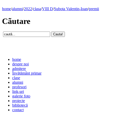
home
/
alumni
/
2022
/
clasa
/
VIII D
/
Subota Valentin-Ioan
/
premii
Cãutare
home
despre noi
admitere
Învăţământ primar
clase
alumni
profesori
link-uri
galerie foto
proiecte
bibliotecă
contact