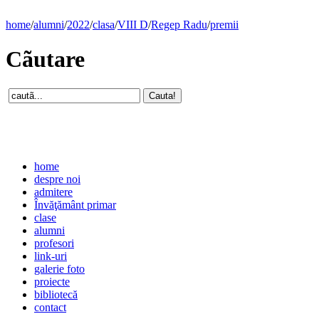
home
/
alumni
/
2022
/
clasa
/
VIII D
/
Regep Radu
/
premii
Cãutare
home
despre noi
admitere
Învăţământ primar
clase
alumni
profesori
link-uri
galerie foto
proiecte
bibliotecă
contact