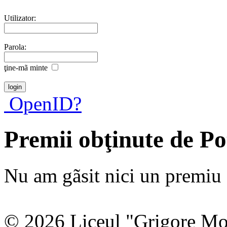
Utilizator:
Parola:
ţine-mã minte
OpenID?
Premii obţinute de P
Nu am gãsit nici un premiu a
© 2026 Liceul "Grigore Moi