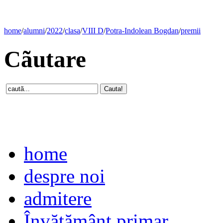
home
/
alumni
/
2022
/
clasa
/
VIII D
/
Potra-Indolean Bogdan
/
premii
Cãutare
home
despre noi
admitere
Învăţământ primar