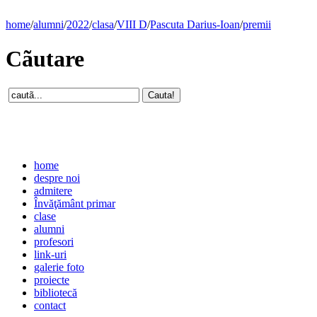
home
/
alumni
/
2022
/
clasa
/
VIII D
/
Pascuta Darius-Ioan
/
premii
Cãutare
home
despre noi
admitere
Învăţământ primar
clase
alumni
profesori
link-uri
galerie foto
proiecte
bibliotecă
contact