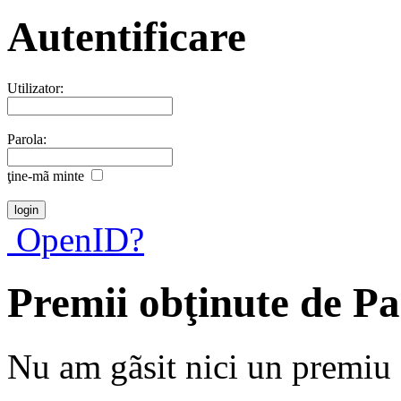
Autentificare
Utilizator:
Parola:
ţine-mã minte
OpenID?
Premii obţinute de P
Nu am gãsit nici un premiu a