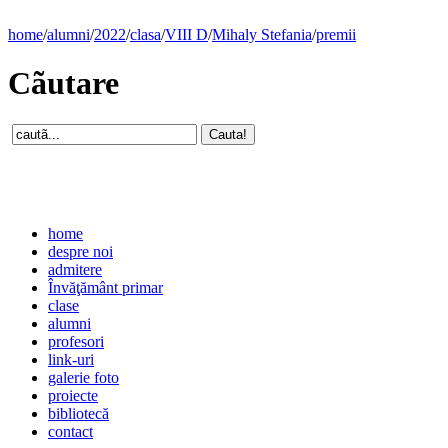
home
/
alumni
/
2022
/
clasa
/
VIII D
/
Mihaly Stefania
/
premii
Cãutare
home
despre noi
admitere
Învăţământ primar
clase
alumni
profesori
link-uri
galerie foto
proiecte
bibliotecă
contact