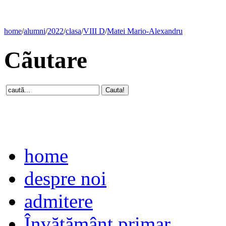
home
/
alumni
/
2022
/
clasa
/
VIII D
/
Matei Mario-Alexandru
Cãutare
home
despre noi
admitere
Învăţământ primar