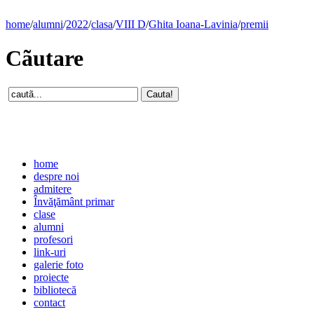
home
/
alumni
/
2022
/
clasa
/
VIII D
/
Ghita Ioana-Lavinia
/
premii
Cãutare
home
despre noi
admitere
Învăţământ primar
clase
alumni
profesori
link-uri
galerie foto
proiecte
bibliotecă
contact