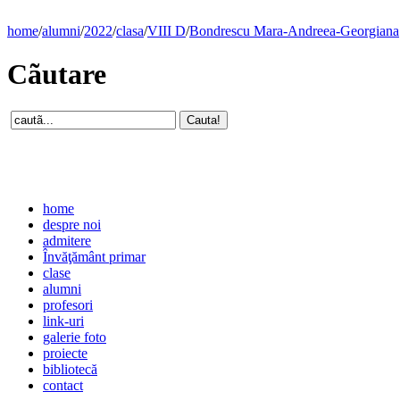
home
/
alumni
/
2022
/
clasa
/
VIII D
/
Bondrescu Mara-Andreea-Georgiana
Cãutare
home
despre noi
admitere
Învăţământ primar
clase
alumni
profesori
link-uri
galerie foto
proiecte
bibliotecă
contact