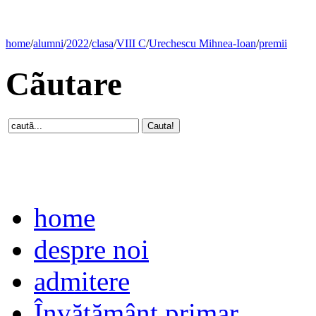
home
/
alumni
/
2022
/
clasa
/
VIII C
/
Urechescu Mihnea-Ioan
/
premii
Cãutare
home
despre noi
admitere
Învăţământ primar