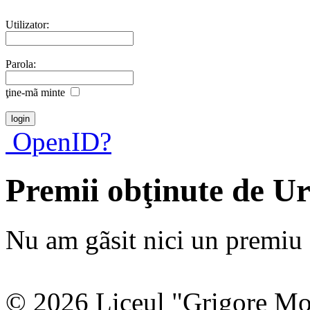
Utilizator:
Parola:
ţine-mã minte
OpenID?
Premii obţinute de U
Nu am gãsit nici un premiu a
© 2026 Liceul "Grigore Moi