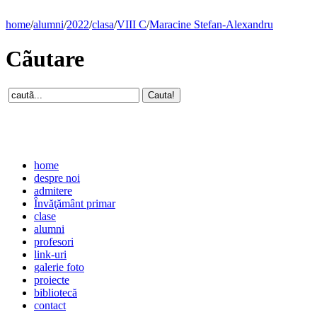
home
/
alumni
/
2022
/
clasa
/
VIII C
/
Maracine Stefan-Alexandru
Cãutare
home
despre noi
admitere
Învăţământ primar
clase
alumni
profesori
link-uri
galerie foto
proiecte
bibliotecă
contact