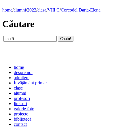
home
/
alumni
/
2022
/
clasa
/
VIII C
/
Corcodel Daria-Elena
Cãutare
home
despre noi
admitere
Învăţământ primar
clase
alumni
profesori
link-uri
galerie foto
proiecte
bibliotecă
contact